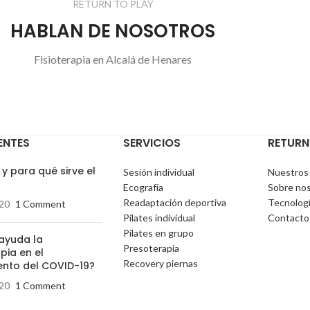
RETURN TO PLAY
HABLAN DE NOSOTROS
Fisioterapia en Alcalá de Henares
ENTES
SERVICIOS
RETURN
y para qué sirve el
Sesión individual
Nuestros
Ecografía
Sobre no
Readaptación deportiva
Tecnolog
20
1 Comment
Pilates individual
Contacto
Pilates en grupo
ayuda la
Presoterapia
apia en el
Recovery piernas
ento del COVID-19?
20
1 Comment