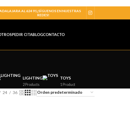
ADALAJARA AL 624 91
¡SÍGUENOS EN NUESTRAS
REDES!
OTROS
PEDIR CITA
BLOG
CONTACTO
LIGHTING
TOYS
2 Products
1 Product
24
36