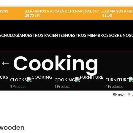
9200
¡LLÁMANOS A ALCALÁ DE HENARES AL 663
¡LLÁMANOS A GU
28 75 69!
81 14!
ECNOLOGÍA
NUESTROS PACIENTES
NUESTROS MIEMBROS
SOBRE NOS
Cooking
CLOCKS
COOKING
FURNITURE
1 Product
1 Product
4 Products
Show
9
 wooden