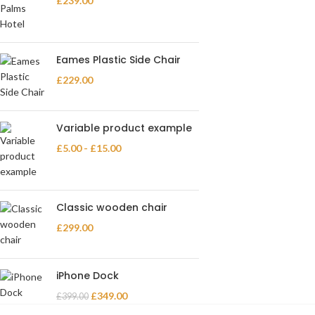
£
239.00
Eames Plastic Side Chair
£
229.00
Variable product example
£
5.00
-
£
15.00
Classic wooden chair
£
299.00
iPhone Dock
£
349.00
£
399.00