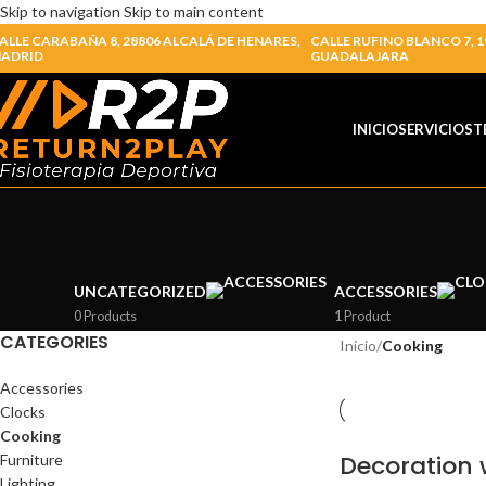
Skip to navigation
Skip to main content
ALLE CARABAÑA 8, 28806 ALCALÁ DE HENARES,
CALLE RUFINO BLANCO 7, 1
ADRID
GUADALAJARA
INICIO
SERVICIOS
T
UNCATEGORIZED
ACCESSORIES
0 Products
1 Product
CATEGORIES
Inicio
/
Cooking
Accessories
Clocks
Cooking
Decoration
Furniture
Lighting