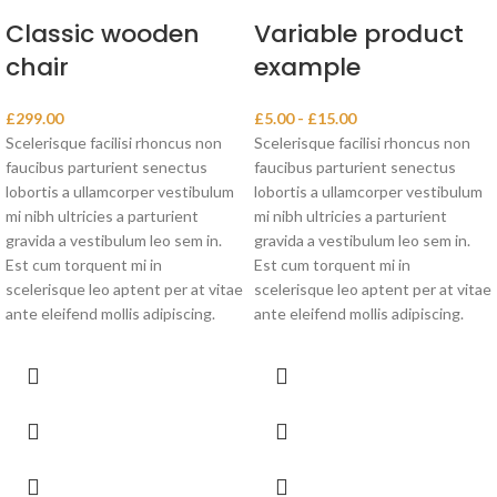
Classic wooden
Variable product
chair
example
£
299.00
£
5.00
-
£
15.00
Scelerisque facilisi rhoncus non
Scelerisque facilisi rhoncus non
faucibus parturient senectus
faucibus parturient senectus
lobortis a ullamcorper vestibulum
lobortis a ullamcorper vestibulum
mi nibh ultricies a parturient
mi nibh ultricies a parturient
gravida a vestibulum leo sem in.
gravida a vestibulum leo sem in.
Est cum torquent mi in
Est cum torquent mi in
scelerisque leo aptent per at vitae
scelerisque leo aptent per at vitae
ante eleifend mollis adipiscing.
ante eleifend mollis adipiscing.