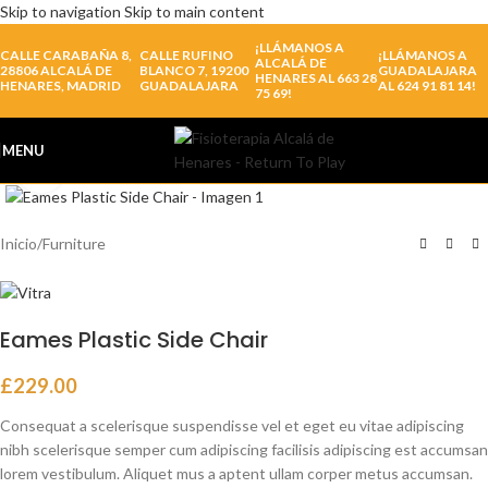
Skip to navigation
Skip to main content
¡LLÁMANOS A
CALLE CARABAÑA 8,
CALLE RUFINO
¡LLÁMANOS A
ALCALÁ DE
28806 ALCALÁ DE
BLANCO 7, 19200
GUADALAJARA
HENARES AL 663 28
HENARES, MADRID
GUADALAJARA
AL 624 91 81 14!
75 69!
MENU
Click to enlarge
Inicio
/
Furniture
Eames Plastic Side Chair
£
229.00
Consequat a scelerisque suspendisse vel et eget eu vitae adipiscing
nibh scelerisque semper cum adipiscing facilisis adipiscing est accumsan
lorem vestibulum. Aliquet mus a aptent ullam corper metus accumsan.